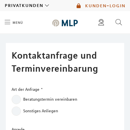
MLP
privatkunden
kunden-login
menü
Inhalt
diese website durchsuchen
mlp berater finden
Kontaktanfrage und
Terminvereinbarung
Art der Anfrage
*
Beratungstermin vereinbaren
Sonstiges Anliegen
Anrede