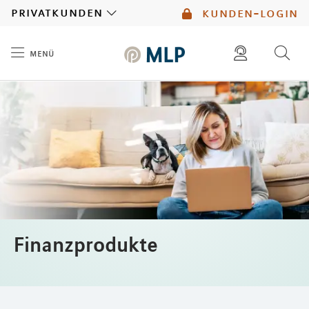
MLP
privatkunden
kunden-login
menü
Inhalt
diese website durchsuchen
mlp berater finden
Finanzprodukte