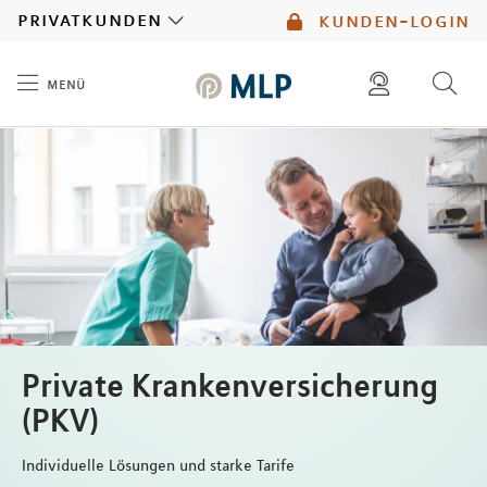
MLP
privatkunden
kunden-login
menü
Inhalt
diese website durchsuchen
mlp berater finden
Private Krankenversicherung
(PKV)
Individuelle Lösungen und starke Tarife