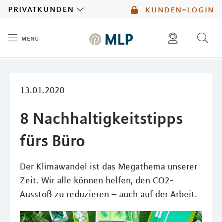
MLP
privatkunden
kunden-login
menü
Inhalt
diese website durchsuchen
mlp berater finden
13.01.2020
8 Nachhaltigkeitstipps
fürs Büro
Der Klimawandel ist das Megathema unserer
Zeit. Wir alle können helfen, den CO2-
Ausstoß zu reduzieren – auch auf der Arbeit.