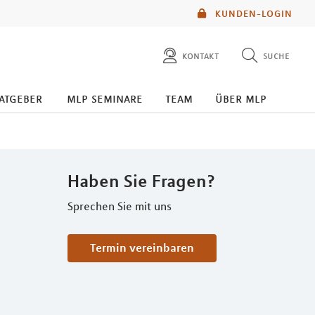
KUNDEN-LOGIN
kontakt
suche
diese website durchsuchen
atgeber
mlp seminare
team
über mlp
mlp berater finden
Haben Sie Fragen?
Sprechen Sie mit uns
Termin vereinbaren