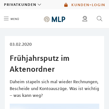
MLP
privatkunden
kunden-login
menü
Inhalt
diese website durchsuchen
mlp berater finden
03.02.2020
Frühjahrsputz im
Aktenordner
Daheim stapeln sich mal wieder Rechnungen,
Bescheide und Kontoauszüge. Was ist wichtig
– was kann weg?