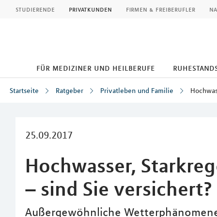
MLP
studierende
privatkunden
firmen & freiberufler
na
für mediziner und heilberufe
ruhestand
Startseite
Ratgeber
Privatleben und Familie
Hochwas
Inhalt
25.09.2017
Hochwasser, Starkr
– sind Sie versichert?
Außergewöhnliche Wetterphänomene 