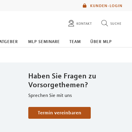
KUNDEN-LOGIN
kontakt
suche
diese website durchsuchen
atgeber
mlp seminare
team
über mlp
mlp berater finden
Haben Sie Fragen zu
Vorsorgethemen?
Sprechen Sie mit uns
Termin vereinbaren