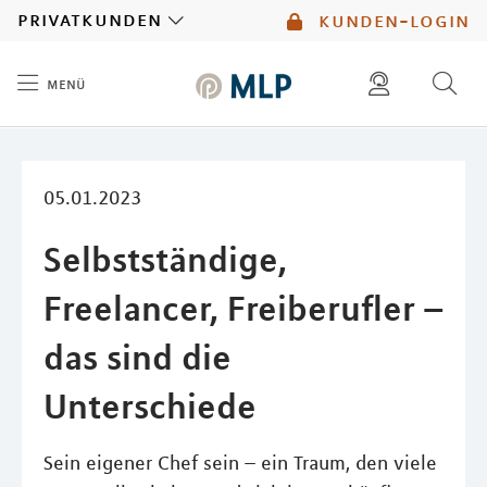
MLP
privatkunden
kunden-login
menü
Inhalt
diese website durchsuchen
mlp berater finden
05.01.2023
Selbstständige,
Freelancer, Freiberufler –
das sind die
Unterschiede
Sein eigener Chef sein – ein Traum, den viele