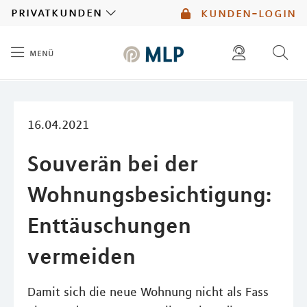
MLP
privatkunden
kunden-login
menü
Inhalt
diese website durchsuchen
mlp berater finden
16.04.2021
Souverän bei der
Wohnungsbesichtigung:
Enttäuschungen
vermeiden
Damit sich die neue Wohnung nicht als Fass